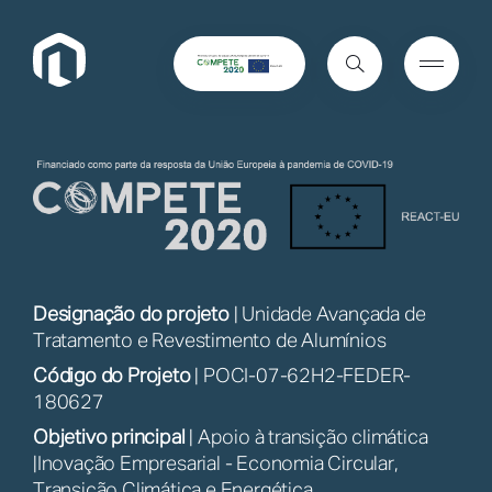
Procurar
Me
Home
Designação do projeto
| Unidade Avançada de
Tratamento e Revestimento de Alumínios
Código do Projeto
| POCI-07-62H2-FEDER-
180627
Objetivo principal
| Apoio à transição climática
|Inovação Empresarial - Economia Circular,
Transição Climática e Energética